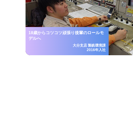
18歳からコツコツ頑張り後輩のロールモ
デルへ
大分支店 製銑環境課
2016年入社