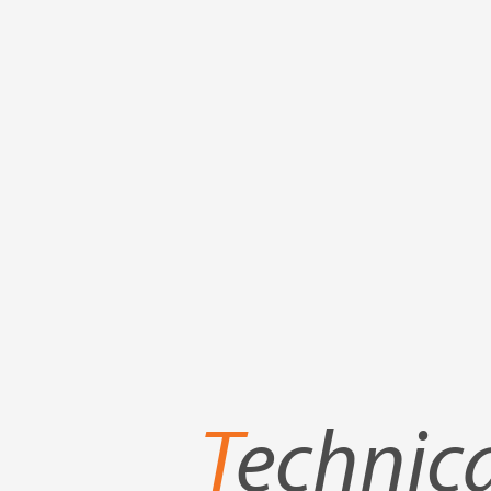
T
echnica