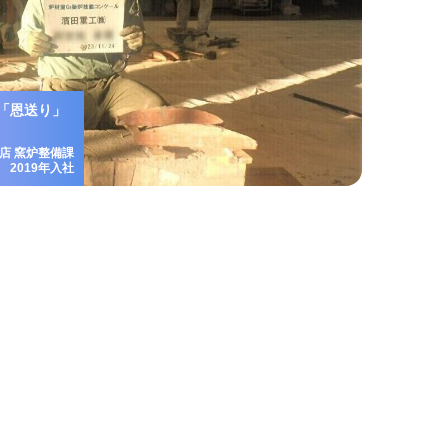
「恩送り」
店 窯炉整備課
2019年入社