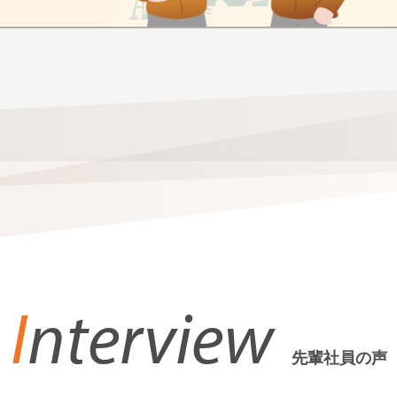
I
nterview
先輩社員の声