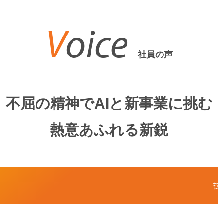
V
oice
社員の声
不屈の精神でAIと新事業に挑む
熱意あふれる新鋭